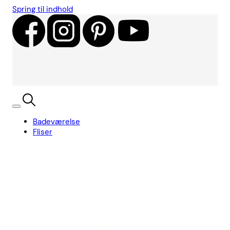
Spring til indhold
Badeværelse
Fliser
Showroom
Kundecases
Showroom
Søg
Kurv
Book