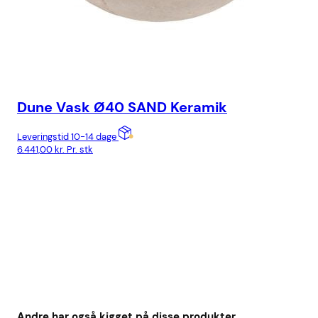
Dune Vask Ø40 SAND Keramik
Co
Ma
Leveringstid 10-14 dage
6.441,00
kr.
Pr. stk
Lev
7.5
Andre har også kigget på disse produkter