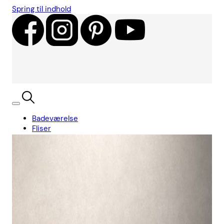
Spring til indhold
Badeværelse
Fliser
Showroom
Kundecases
Showroom
Søg
Kurv
Book