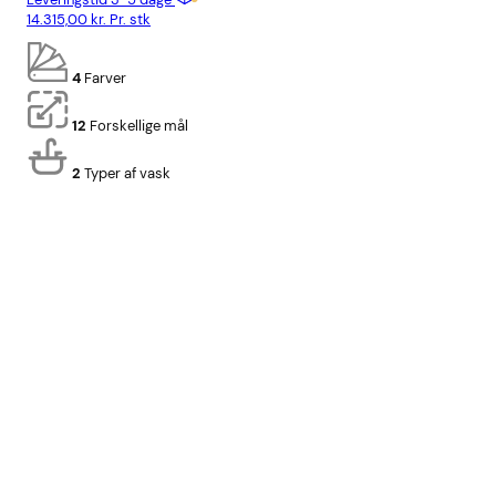
14.315,00
kr.
Pr. stk
15.
4
Farver
12
Forskellige mål
2
Typer af vask