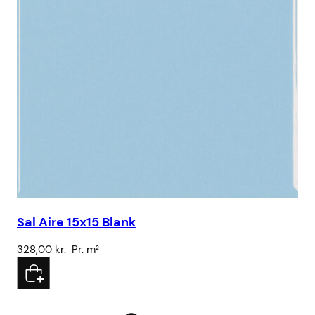
Sal Aire 15x15 Blank
SS
328,00
kr.
Pr. m²
4.