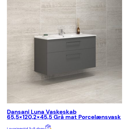
Dansani Luna Vaskeskab
Da
65,5×120,2×45,5 Grå mat Porcelænsvask
49
Leveringstid 3-5 dage
Lev