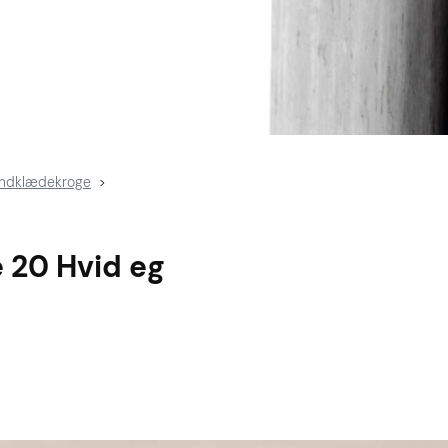
åndklædekroge
>
 20 Hvid eg