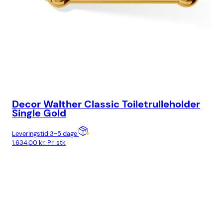
Decor Walther Classic Toiletrulleholder
De
Single Gold
Do
Leveringstid 3-5 dage
Lev
1.634,00
kr.
Pr. stk
3.2