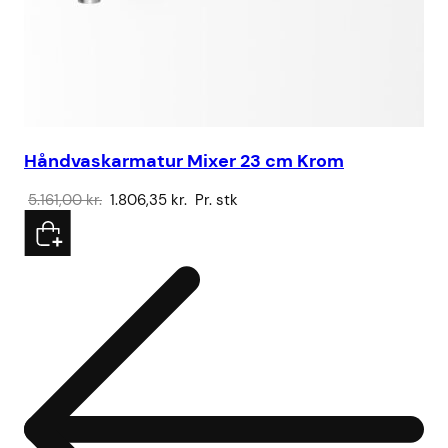
Håndvaskarmatur Mixer 23 cm Krom
Sa
Den
Den
5.161,00
kr.
1.806,35
kr.
Pr. stk
32
oprindelige
aktuelle
pris
pris
var:
er:
5.161,00 kr..
1.806,35 kr..