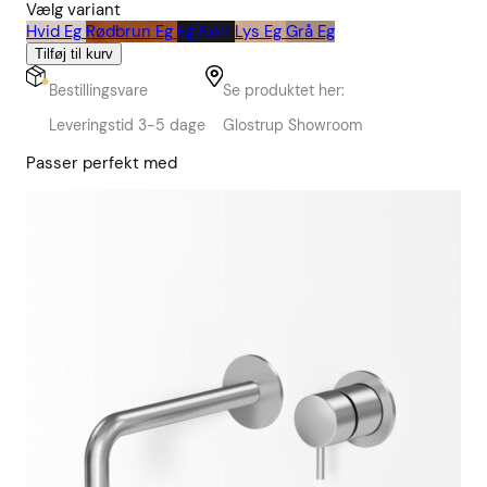
Vælg variant
Hvid Eg
Rødbrun Eg
Eg Noir
Lys Eg
Grå Eg
Tilføj til kurv
Bestillingsvare
Se produktet her:
Leveringstid 3-5 dage
Glostrup Showroom
Passer perfekt med