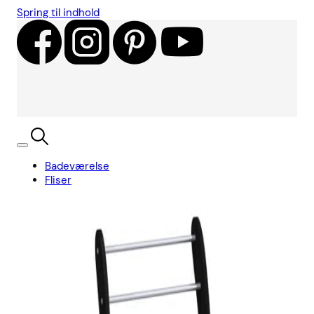
Spring til indhold
Badeværelse
Fliser
Showroom
Kundecases
Showroom
Søg
Kurv
Book