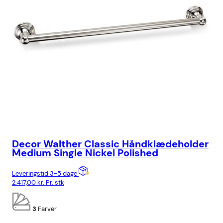
Decor Walther Classic Håndklædeholder
De
Medium Single Nickel Polished
Si
Leveringstid 3-5 dage
Lev
2.417,00
kr.
Pr. stk
2.4
3
Farver