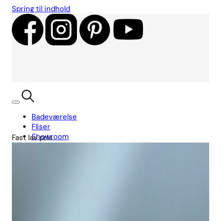
Spring til indhold
Badeværelse
Fliser
Showroom
Fast lav pris
Kundecases
Showroom
Søg
Kurv
Book