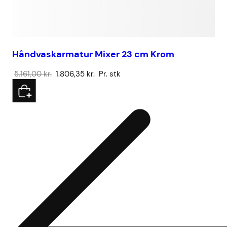
Håndvaskarmatur Mixer 23 cm Krom
Den
Den
5.161,00
kr.
1.806,35
kr.
Pr. stk
oprindelige
aktuelle
pris
pris
var:
er:
5.161,00 kr..
1.806,35 kr..