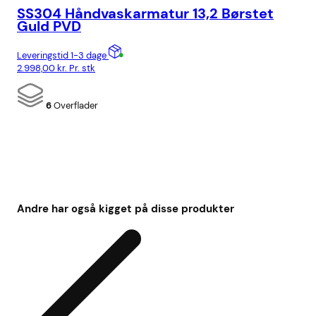
SS304 Håndvaskarmatur 13,2 Børstet
SS
Guld PVD
Lev
Leveringstid 1-3 dage
6.9
2.998,00
kr.
Pr. stk
6
Overflader
Andre har også kigget på disse produkter