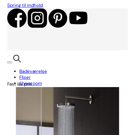
Spring til indhold
Badeværelse
Fliser
Showroom
Fast lav pris
Kundecases
Showroom
Søg
Kurv
Book