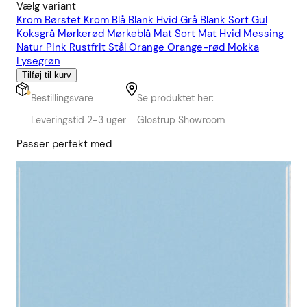
Vælg variant
Krom
Børstet Krom
Blå
Blank Hvid
Grå
Blank Sort
Gul
Koksgrå
Mørkerød
Mørkeblå
Mat Sort
Mat Hvid
Messing
Natur
Pink
Rustfrit Stål
Orange
Orange-rød
Mokka
Lysegrøn
Tilføj til kurv
Bestillingsvare
Se produktet her:
Leveringstid 2-3 uger
Glostrup Showroom
Passer perfekt med