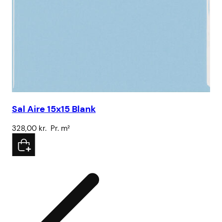
Sal Aire 15x15 Blank
Br
328,00
kr.
Pr. m²
15