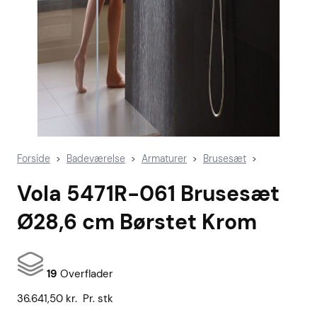
Forside
Badeværelse
Armaturer
Brusesæt
>
>
>
>
Vola 5471R-061 Brusesæt
Ø28,6 cm Børstet Krom
19
Overflader
36.641,50
kr.
Pr. stk