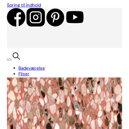
Spring til indhold
Badeværelse
Fliser
Showroom
Kundecases
Showroom
Søg
Kurv
Book