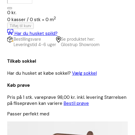
0
kr.
2
0
kasser /
0
stk
=
0
m
Tilføj til kurv
Har du husket spild?
Bestillingsvare
Se produktet her:
Leveringstid 4-6 uger
Glostrup Showroom
Tilkøb sokkel
Har du husket at købe sokkel?
Vælg sokkel
Køb prøve
Pris på 1 stk. vareprøve 98,00 kr. inkl. levering Størrelsen
på fliseprøven kan variere
Bestil prøve
Passer perfekt med