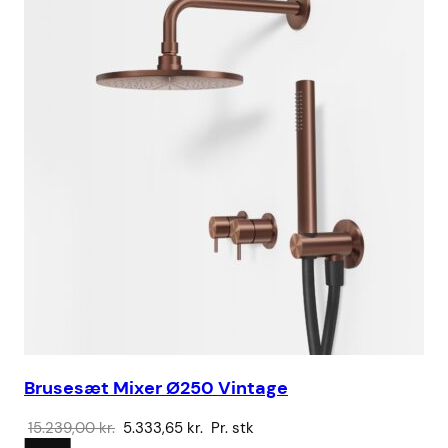
Brusesæt Mixer Ø250 Vintage
Sa
Den
Den
15.239,00
kr.
5.333,65
kr.
Pr. stk
32
oprindelige
aktuelle