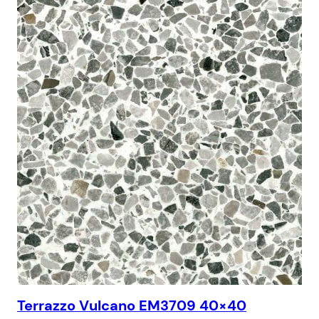
Terrazzo Vulcano EM3709 40×40
Te