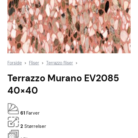
Forside
Fliser
Terrazzo fliser
>
>
>
Terrazzo Murano EV2085
40×40
61
Farver
2
Størrelser