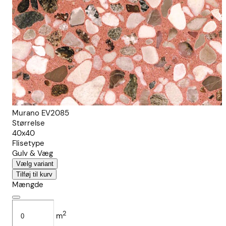
Murano EV2085
Størrelse
40x40
Flisetype
Gulv & Væg
Vælg variant
Tilføj til kurv
Mængde
2
m