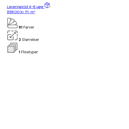
Leveringstid 4-6 uger
Lev
898,00
kr.
Pr. m²
898
61
Farver
2
Størrelser
1
Flisetyper