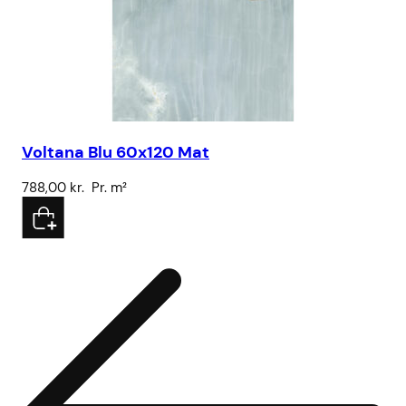
Voltana Blu 60x120 Mat
Sa
788,00
kr.
Pr. m²
32