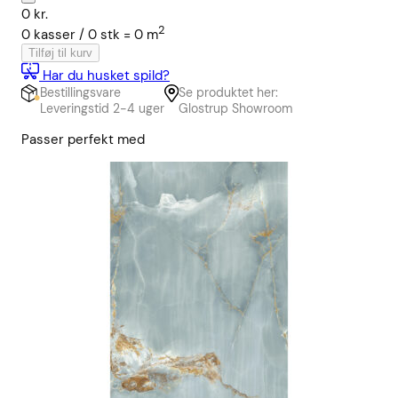
0
kr.
2
0
kasser /
0
stk
=
0
m
Tilføj til kurv
Har du husket spild?
Bestillingsvare
Se produktet her:
Leveringstid 2-4 uger
Glostrup Showroom
Passer perfekt med