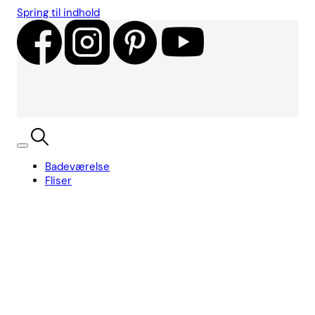
Spring til indhold
Badeværelse
Fliser
Showroom
Kundecases
Showroom
Søg
Kurv
Book