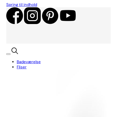
Spring til indhold
Badeværelse
Fliser
Showroom
Kundecases
Showroom
Søg
Kurv
Book