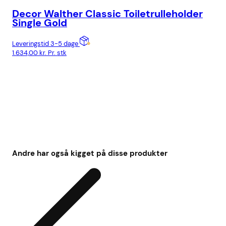
Decor Walther Classic Toiletrulleholder
De
Single Gold
Sm
Leveringstid 3-5 dage
Lev
1.634,00
kr.
Pr. stk
2.6
Andre har også kigget på disse produkter