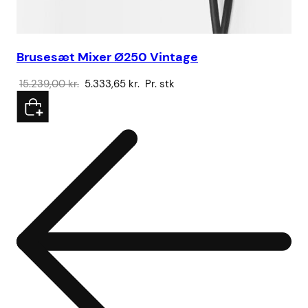
Brusesæt Mixer Ø250 Vintage
Ku
Den
Den
15.239,00
kr.
5.333,65
kr.
Pr. stk
43
oprindelige
aktuelle
pris
pris
var:
er:
15.239,00 kr..
5.333,65 kr..