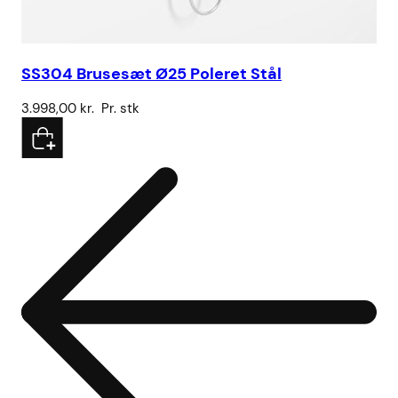
SS304 Brusesæt Ø25 Poleret Stål
Ku
3.998,00
kr.
Pr. stk
43