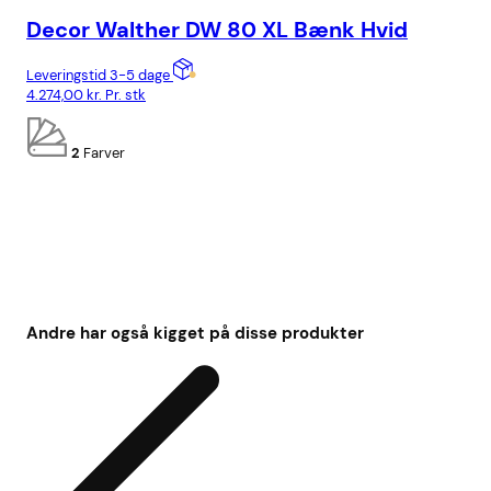
Decor Walther DW 80 XL Bænk Hvid
De
Leveringstid 3-5 dage
Lev
4.274,00
kr.
Pr. stk
7.5
2
Farver
Andre har også kigget på disse produkter