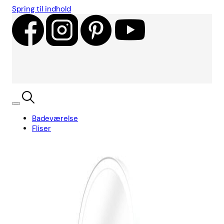
Spring til indhold
Badeværelse
Fliser
Showroom
Kundecases
Showroom
Søg
Kurv
Book