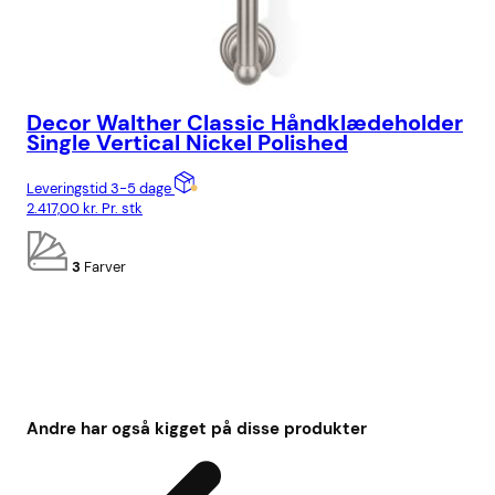
Decor Walther Classic Håndklædeholder
De
Single Vertical Nickel Polished
La
Leveringstid 3-5 dage
Lev
2.417,00
kr.
Pr. stk
2.4
3
Farver
Andre har også kigget på disse produkter