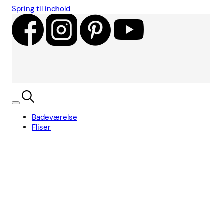
Spring til indhold
Badeværelse
Fliser
Showroom
Kundecases
Showroom
Søg
Kurv
Book