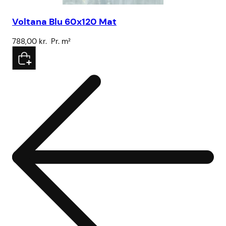
Voltana Blu 60x120 Mat
Hå
788,00
kr.
Pr. m²
5.