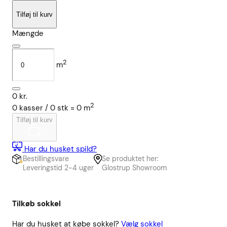
Tilføj til kurv
Mængde
2
m
0
kr.
2
0
kasser /
0
stk
=
0
m
Tilføj til kurv
Har du husket spild?
Bestillingsvare
Se produktet her:
Leveringstid 2-4 uger
Glostrup Showroom
Tilkøb sokkel
Har du husket at købe sokkel?
Vælg sokkel