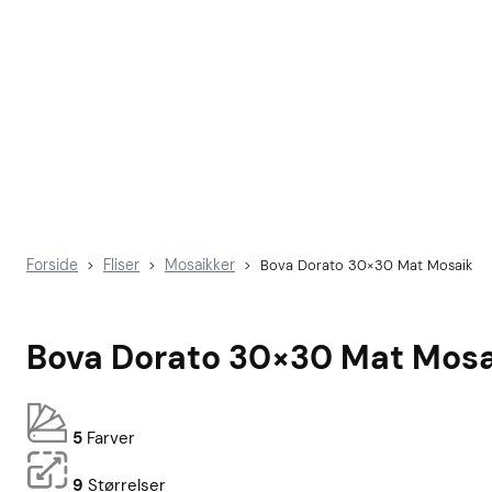
Forside
Fliser
Mosaikker
>
>
>
Bova Dorato 30×30 Mat Mosaik
Bova Dorato 30×30 Mat Mosa
5
Farver
9
Størrelser