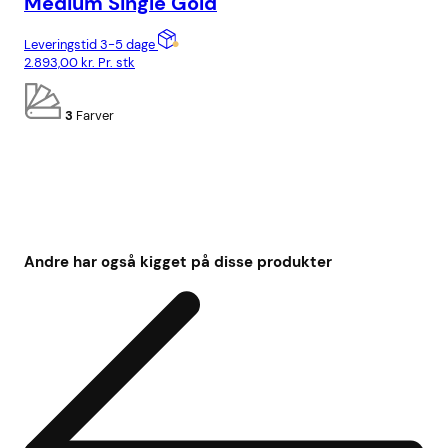
Medium Single Gold
Lev
Leveringstid 3-5 dage
4.6
2.893,00
kr.
Pr. stk
3
Farver
Andre har også kigget på disse produkter