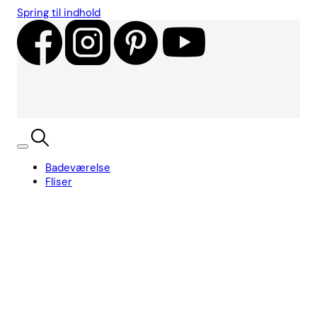
Spring til indhold
Badeværelse
Fliser
Showroom
Kundecases
Showroom
Søg
Kurv
Book