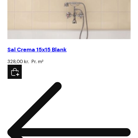
Sal Crema 15x15 Blank
Vo
328,00
kr.
Pr. m²
78