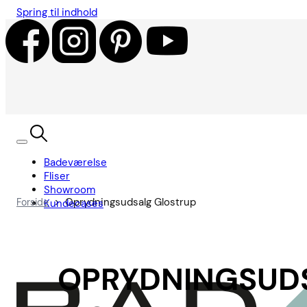
Spring til indhold
Badeværelse
Fliser
Showroom
>
Oprydningsudsalg Glostrup
Forside
Kundecases
OPRYDNINGSUDS