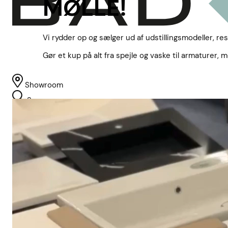
MØLLE!
Vi rydder op og sælger ud af udstillingsmodeller, res
Gør et kup på alt fra spejle og vaske til armaturer,
Showroom
Søg
Kurv
Book indretningskonsulent