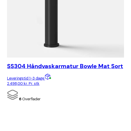
SS304 Håndvaskarmatur Bowle Mat Sort
SS
P
Leveringstid 1-3 dage
2.498,00
kr.
Pr. stk
Lev
6.9
6
Overflader