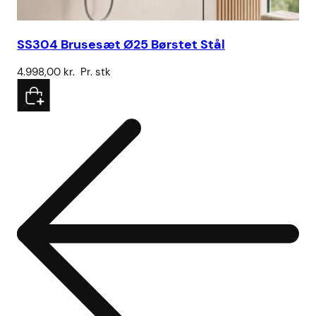
SS304 Brusesæt Ø25 Børstet Stål
Br
4.998,00
kr.
Pr. stk
15