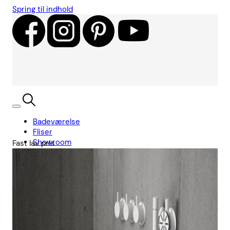
Spring til indhold
Badeværelse
Fliser
Showroom
Fast lav pris
Kundecases
Showroom
Søg
Kurv
Book