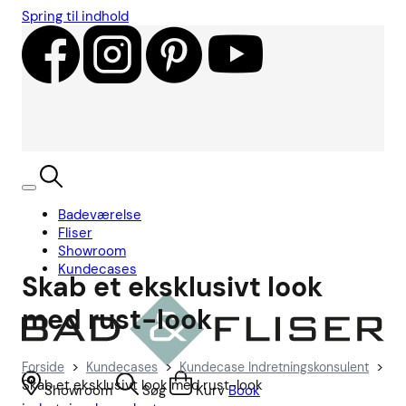
Spring til indhold
Badeværelse
Fliser
Showroom
Kundecases
Skab et eksklusivt look
med rust-look
>
>
>
Forside
Kundecases
Kundecase Indretningskonsulent
Skab et eksklusivt look med rust-look
Showroom
Søg
Kurv
Book