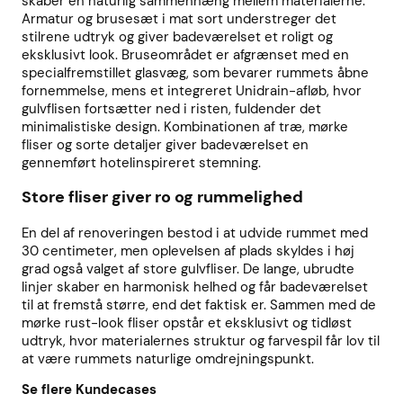
skaber en naturlig sammenhæng mellem materialerne.
Armatur og brusesæt i mat sort understreger det
stilrene udtryk og giver badeværelset et roligt og
eksklusivt look. Bruseområdet er afgrænset med en
specialfremstillet glasvæg, som bevarer rummets åbne
fornemmelse, mens et integreret Unidrain-afløb, hvor
gulvflisen fortsætter ned i risten, fuldender det
minimalistiske design. Kombinationen af træ, mørke
fliser og sorte detaljer giver badeværelset en
gennemført hotelinspireret stemning.
Store fliser giver ro og rummelighed
En del af renoveringen bestod i at udvide rummet med
30 centimeter, men oplevelsen af plads skyldes i høj
grad også valget af store gulvfliser. De lange, ubrudte
linjer skaber en harmonisk helhed og får badeværelset
til at fremstå større, end det faktisk er. Sammen med de
mørke rust-look fliser opstår et eksklusivt og tidløst
udtryk, hvor materialernes struktur og farvespil får lov til
at være rummets naturlige omdrejningspunkt.
Se flere Kundecases