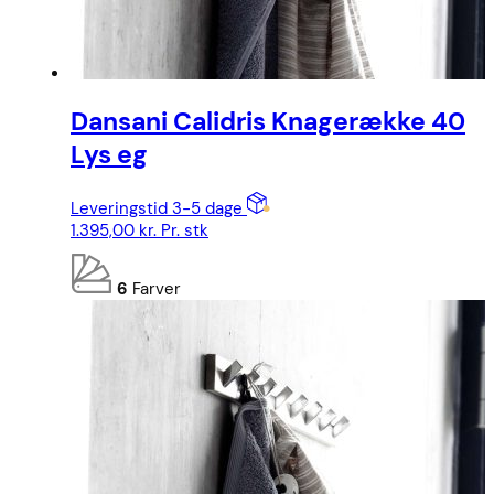
Dansani Calidris Knagerække 40
Lys eg
Leveringstid 3-5 dage
1.395,00
kr.
Pr. stk
6
Farver