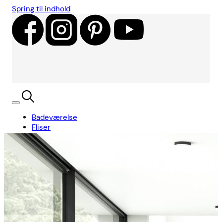
Spring til indhold
Badeværelse
Fliser
Showroom
Kundecases
Showroom
Søg
Kurv
Book