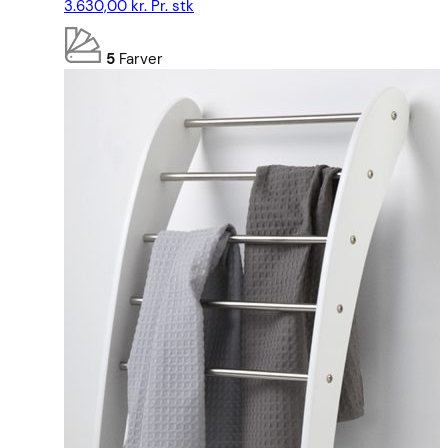
3.630,00
kr.
Pr. stk
5
Farver