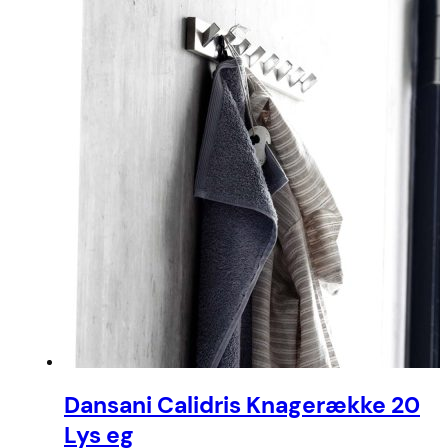
Dansani Calidris Knagerække 20
Lys eg