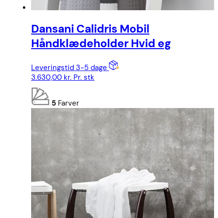
Dansani Calidris Mobil
Håndklædeholder Hvid eg
Leveringstid 3-5 dage
3.630,00
kr.
Pr. stk
5
Farver